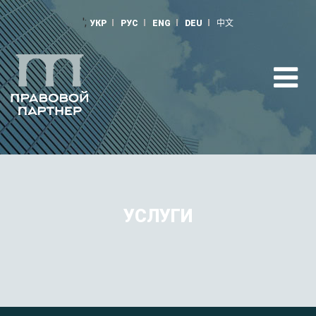
';
УКР
РУС
ENG
DEU
中文
УСЛУГИ